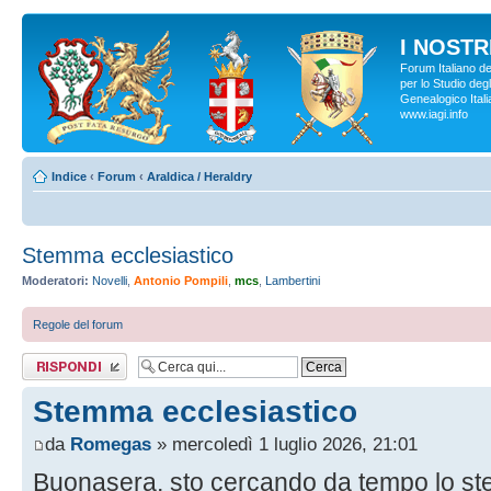
I NOSTRI
Forum Italiano d
per lo Studio degl
Genealogico Italia
www.iagi.info
Indice
‹
Forum
‹
Araldica / Heraldry
Stemma ecclesiastico
Moderatori:
Novelli
,
Antonio Pompili
,
mcs
,
Lambertini
Regole del forum
Rispondi al
messaggio
Stemma ecclesiastico
da
Romegas
» mercoledì 1 luglio 2026, 21:01
Buonasera, sto cercando da tempo lo s