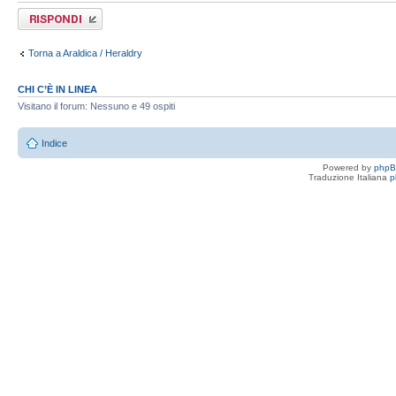
Rispondi al
messaggio
Torna a Araldica / Heraldry
CHI C’È IN LINEA
Visitano il forum: Nessuno e 49 ospiti
Indice
Powered by
php
Traduzione Italiana
p