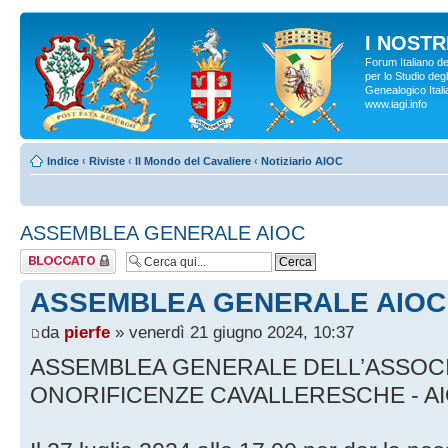
I NOSTRI
Forum Italiano d
per lo Studio degl
Genealogico Italia
www.iagi.info
Indice
‹
Riviste
‹
Il Mondo del Cavaliere
‹
Notiziario AIOC
ASSEMBLEA GENERALE AIOC
Argomento
bloccato
ASSEMBLEA GENERALE AIOC
da
pierfe
» venerdì 21 giugno 2024, 10:37
ASSEMBLEA GENERALE DELL’ASSOCIA
ONORIFICENZE CAVALLERESCHE - AI