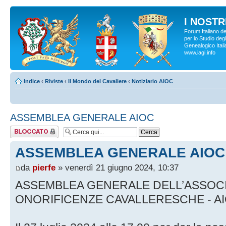
I NOSTRI
Forum Italiano d
per lo Studio degl
Genealogico Italia
www.iagi.info
Indice
‹
Riviste
‹
Il Mondo del Cavaliere
‹
Notiziario AIOC
ASSEMBLEA GENERALE AIOC
Argomento
bloccato
ASSEMBLEA GENERALE AIOC
da
pierfe
» venerdì 21 giugno 2024, 10:37
ASSEMBLEA GENERALE DELL’ASSOCIA
ONORIFICENZE CAVALLERESCHE - AI