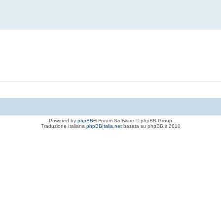
Powered by
phpBB
® Forum Software © phpBB Group
Traduzione Italiana
phpBBItalia.net
basata su phpBB.it 2010