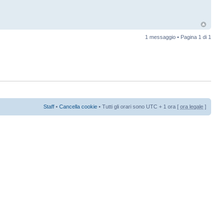
1 messaggio • Pagina
1
di
1
Staff
•
Cancella cookie
• Tutti gli orari sono UTC + 1 ora [
ora legale
]