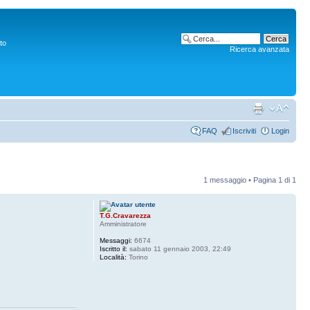
to
Ricerca avanzata
FAQ
Iscriviti
Login
1 messaggio • Pagina
1
di
1
T.G.Cravarezza
Amministratore
Messaggi:
6674
Iscritto il:
sabato 11 gennaio 2003, 22:49
Località:
Torino