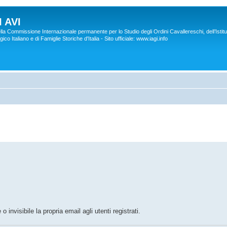
 AVI
lla Commissione Internazionale permanente per lo Studio degli Ordini Cavallereschi, dell’Istitu
co Italiano e di Famiglie Storiche d'Italia - Sito ufficiale: www.iagi.info
o invisibile la propria email agli utenti registrati.