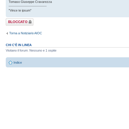
Tomaso Giuseppe Cravarezza
---------------------------------
"Vince te ipsum"
Argomento
bloccato
Torna a Notiziario AIOC
CHI C’È IN LINEA
Visitano il forum: Nessuno e 1 ospite
Indice