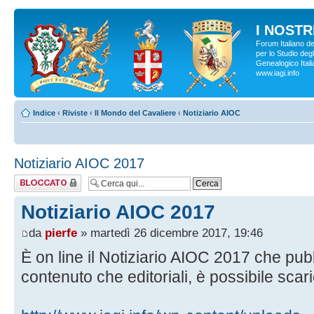
I NOSTRI
Forum Italiano d
per lo Studio degl
Genealogico Italia
www.iagi.info
Indice
‹
Riviste
‹
Il Mondo del Cavaliere
‹
Notiziario AIOC
Notiziario AIOC 2017
Argomento
bloccato
Notiziario AIOC 2017
da
pierfe
» martedì 26 dicembre 2017, 19:46
È on line il Notiziario AIOC 2017 che pub
contenuto che editoriali, è possibile scari