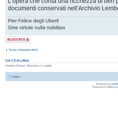
L’opera che conta una ricchezza di ben pp
documenti conservati nell’Archivio Lemb
Pier Felice degli Uberti
Sine virtute nulla nobilitas
Argomento
bloccato
Torna a Notiziario AIOC
CHI C’È IN LINEA
Visitano il forum: Nessuno e 1 ospite
Indice
Powered by
php
Traduzione Italiana
p