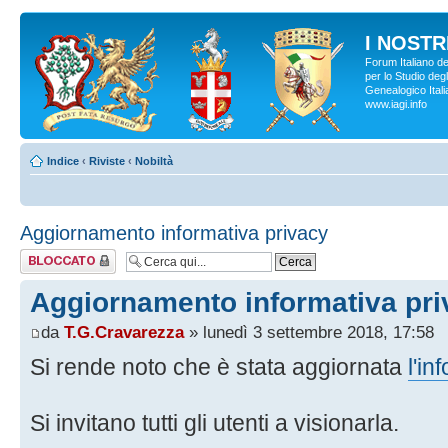
I NOSTRI
Forum Italiano d
per lo Studio degl
Genealogico Italia
www.iagi.info
Indice
‹
Riviste
‹
Nobiltà
Aggiornamento informativa privacy
Argomento
bloccato
Aggiornamento informativa pri
da
T.G.Cravarezza
» lunedì 3 settembre 2018, 17:58
Si rende noto che è stata aggiornata
l'in
Si invitano tutti gli utenti a visionarla.