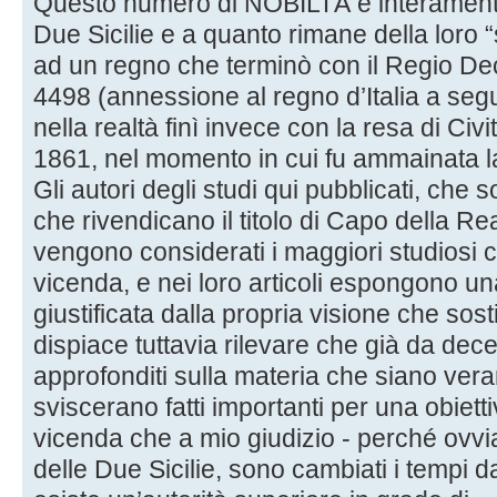
Questo numero di NOBILTÀ è interamente
Due Sicilie e a quanto rimane della loro “so
ad un regno che terminò con il Regio De
4498 (annessione al regno d’Italia a segui
nella realtà finì invece con la resa di Civi
1861, nel momento in cui fu ammainata la
Gli autori degli studi qui pubblicati, che 
che rivendicano il titolo di Capo della Re
vengono considerati i maggiori studiosi
vicenda, e nei loro articoli espongono una
giustificata dalla propria visione che sosti
dispiace tuttavia rilevare che già da dec
approfonditi sulla materia che siano ver
sviscerano fatti importanti per una obiet
vicenda che a mio giudizio - perché ovv
delle Due Sicilie, sono cambiati i tempi d