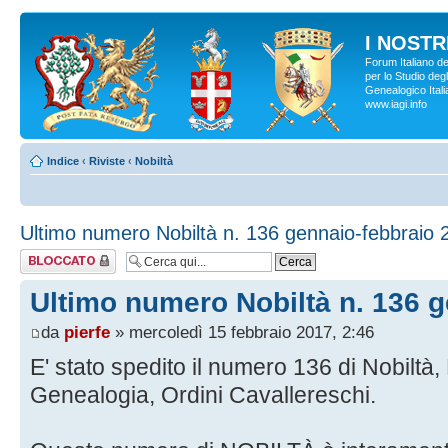
I NOSTRI
Forum Italiano d
per lo Studio degl
Genealogico Italia
www.iagi.info
Indice
‹
Riviste
‹
Nobiltà
Ultimo numero Nobiltà n. 136 gennaio-febbraio 
Argomento
bloccato
Ultimo numero Nobiltà n. 136 
da
pierfe
» mercoledì 15 febbraio 2017, 2:46
E' stato spedito il numero 136 di Nobiltà, 
Genealogia, Ordini Cavallereschi.