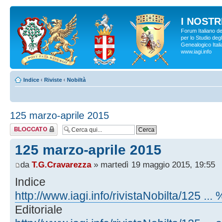
I NOSTRI
Forum Italiano d
per lo Studio degl
Genealogico Italia
www.iagi.info
Indice
‹
Riviste
‹
Nobiltà
125 marzo-aprile 2015
Argomento
bloccato
125 marzo-aprile 2015
da
T.G.Cravarezza
» martedì 19 maggio 2015, 19:55
Indice
http://www.iagi.info/rivistaNobilta/125 ..
Editoriale