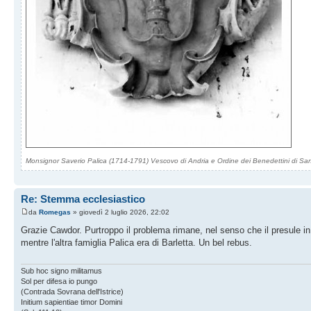
Monsignor Saverio Palica (1714-1791) Vescovo di Andria e Ordine dei Benedettini di S
Re: Stemma ecclesiastico
da
Romegas
» giovedì 2 luglio 2026, 22:02
Grazie Cawdor. Purtroppo il problema rimane, nel senso che il presule i
mentre l'altra famiglia Palica era di Barletta. Un bel rebus.
Sub hoc signo militamus
Sol per difesa io pungo
(Contrada Sovrana dell'Istrice)
Initium sapientiae timor Domini