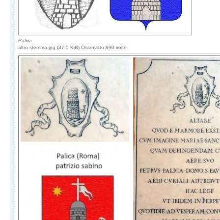
Palica
altro stemma.jpg (37.5 KiB) Osservato 890 volte