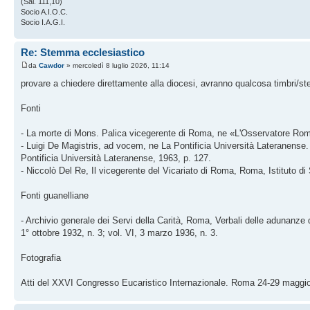
(Sal. 111,10)
Socio A.I.O.C.
Socio I.A.G.I.
Re: Stemma ecclesiastico
da
Cawdor
» mercoledì 8 luglio 2026, 11:14
provare a chiedere direttamente alla diocesi, avranno qualcosa timbri/ste
Fonti
- La morte di Mons. Palica vicegerente di Roma, ne «L'Osservatore Rom
- Luigi De Magistris, ad vocem, ne La Pontificia Università Lateranense. P
Pontificia Università Lateranense, 1963, p. 127.
- Niccolò Del Re, Il vicegerente del Vicariato di Roma, Roma, Istituto di
Fonti guanelliane
- Archivio generale dei Servi della Carità, Roma, Verbali delle adunanze d
1° ottobre 1932, n. 3; vol. VI, 3 marzo 1936, n. 3.
Fotografia
Atti del XXVI Congresso Eucaristico Internazionale. Roma 24-29 maggio 1