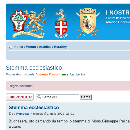
I NOSTRI
Forum Italiano de
Araldico Genealogi
Indice
‹
Forum
‹
Araldica / Heraldry
Stemma ecclesiastico
Moderatori:
Novelli
,
Antonio Pompili
,
mcs
,
Lambertini
Regole del forum
Rispondi al
messaggio
Stemma ecclesiastico
da
Romegas
» mercoledì 1 luglio 2026, 21:01
Buonasera, sto cercando da tempo lo stemma di Mons.Giuseppe Palica che
aiutare.