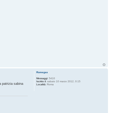
Romegas
Messaggi:
5410
Iscritto il:
sabato 10 marzo 2012, 0:15
 patrizia sabina
Località:
Roma