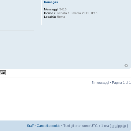
Romegas
Messaggi:
5410
Iscritto il:
sabato 10 marzo 2012, 0:15
Località:
Roma
5 messaggi • Pagina
1
di
1
Staff
•
Cancella cookie
• Tutti gli orari sono UTC + 1 ora [
ora legale
]