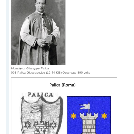
Monsignor Giuseppe Palica
003-Palica-Giuseppe.jpg (15.44 KiB) Osservato 890 volte