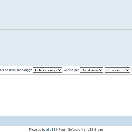
alizza ultimi messaggi:
Ordina per
Powered by
phpBB
® Forum Software © phpBB Group