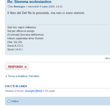
Re: Stemma ecclesiastico
da
Romegas
» mercoledì 8 luglio 2026, 14:31
Il libro del Del Re lo possiedo, ma non ci sono stemmi.
Sub hoc signo militamus
Sol per difesa io pungo
(Contrada Sovrana dell'Istrice)
Initium sapientiae timor Domini
(Sal. 111,10)
Socio A.I.O.C.
Socio I.A.G.I.
Visu
Rispondi al
messaggio
Torna a Araldica / Heraldry
CHI C’È IN LINEA
Visitano il forum:
Google [Bot]
e 15 ospiti
Indice