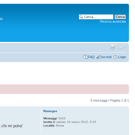
to
Ricerca avanzata
FAQ
Iscriviti
Login
5 messaggi • Pagina
1
di
1
Romegas
Messaggi:
5410
Iscritto il:
sabato 10 marzo 2012, 0:15
chi mi potra'
Località:
Roma