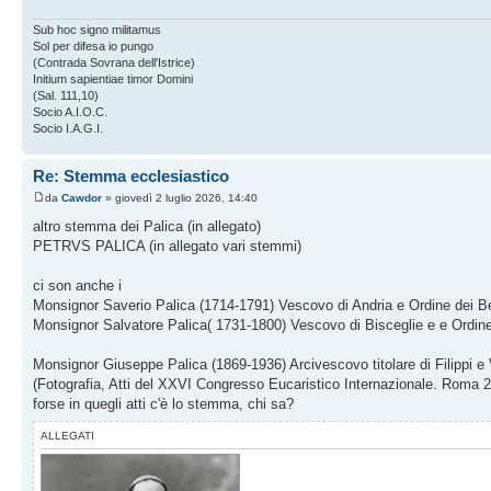
Sub hoc signo militamus
Sol per difesa io pungo
(Contrada Sovrana dell'Istrice)
Initium sapientiae timor Domini
(Sal. 111,10)
Socio A.I.O.C.
Socio I.A.G.I.
Re: Stemma ecclesiastico
da
Cawdor
» giovedì 2 luglio 2026, 14:40
altro stemma dei Palica (in allegato)
PETRVS PALICA (in allegato vari stemmi)
ci son anche i
Monsignor Saverio Palica (1714-1791) Vescovo di Andria e Ordine dei Be
Monsignor Salvatore Palica( 1731-1800) Vescovo di Bisceglie e e Ordine
Monsignor Giuseppe Palica (1869-1936) Arcivescovo titolare di Filippi 
(Fotografia, Atti del XXVI Congresso Eucaristico Internazionale. Roma 2
forse in quegli atti c'è lo stemma, chi sa?
ALLEGATI