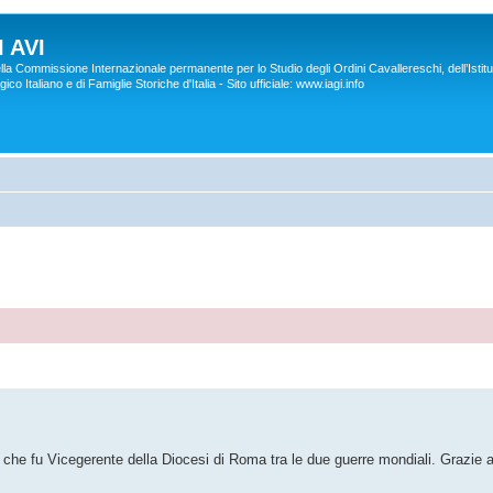
 AVI
lla Commissione Internazionale permanente per lo Studio degli Ordini Cavallereschi, dell’Istitu
co Italiano e di Famiglie Storiche d'Italia - Sito ufficiale: www.iagi.info
 fu Vicegerente della Diocesi di Roma tra le due guerre mondiali. Grazie a 