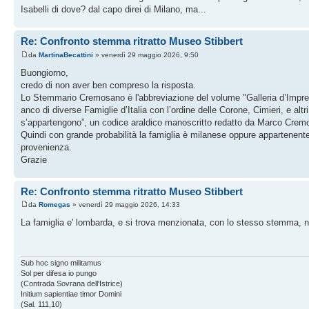
Isabelli di dove? dal capo direi di Milano, ma...
Re: Confronto stemma ritratto Museo Stibbert
da
MartinaBecattini
» venerdì 29 maggio 2026, 9:50
Buongiorno,
credo di non aver ben compreso la risposta.
Lo Stemmario Cremosano è l'abbreviazione del volume "Galleria d’Imprese
anco di diverse Famiglie d’Italia con l’ordine delle Corone, Cimieri, e altr
s’appartengono”, un codice araldico manoscritto redatto da Marco Crem
Quindi con grande probabilità la famiglia è milanese oppure appartenente 
provenienza.
Grazie
Re: Confronto stemma ritratto Museo Stibbert
da
Romegas
» venerdì 29 maggio 2026, 14:33
La famiglia e' lombarda, e si trova menzionata, con lo stesso stemma, 
Sub hoc signo militamus
Sol per difesa io pungo
(Contrada Sovrana dell'Istrice)
Initium sapientiae timor Domini
(Sal. 111,10)