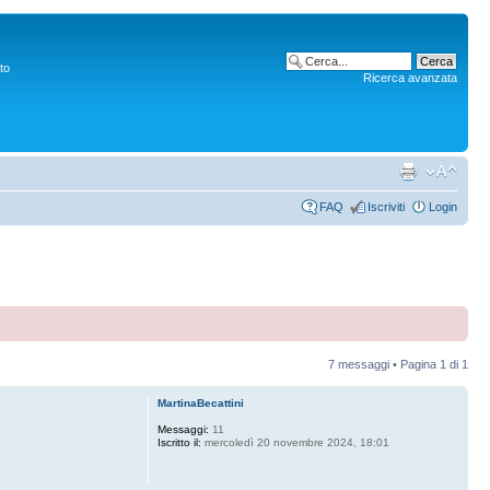
to
Ricerca avanzata
FAQ
Iscriviti
Login
7 messaggi • Pagina
1
di
1
MartinaBecattini
Messaggi:
11
Iscritto il:
mercoledì 20 novembre 2024, 18:01