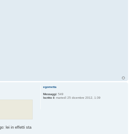
egometta
Messaggi:
549
Iscritto il:
martedì 25 dicembre 2012, 1:39
 lei in effetti sta