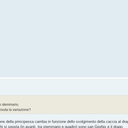
lo stemmario.
ovuta la variazione?
ne della principessa cambia in funzione dello svolgimento della caccia al drago:
i si sposta (in avanti, tra stemmario e quadro) sono san Giorbix e il drago.