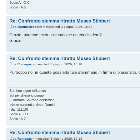
Socio A.I.O.C.
Socio I.A.G.I.
Re: Confronto stemma ritratto Museo Stibbert
da
MartinaBecattini
» mercoledì 3 giugno 2026, 15:38
Grazie, avrebbe mica un'immagine da condividere?
Graize
Re: Confronto stemma ritratto Museo Stibbert
da
Romegas
» mercoledì 3 giugno 2026, 16:18
Purtroppo no, in quanto possiedo tale stemmario in firma di blasonario,
Sub hoc signo militamus
Sol per difesa io pungo
(Contrada Sovrana dell'Istrice)
Initium sapientiae timor Domini
(Sal. 111,10)
Socio A.I.O.C.
Socio I.A.G.I.
Re: Confronto stemma ritratto Museo Stibbert
da
Romegas
» mercoledì 3 giugno 2026, 16:18