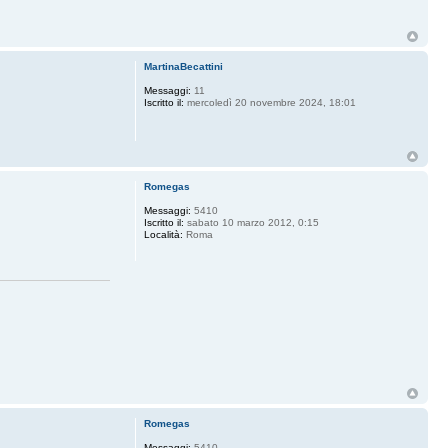
MartinaBecattini
Messaggi:
11
Iscritto il:
mercoledì 20 novembre 2024, 18:01
Romegas
Messaggi:
5410
Iscritto il:
sabato 10 marzo 2012, 0:15
Località:
Roma
Romegas
Messaggi:
5410