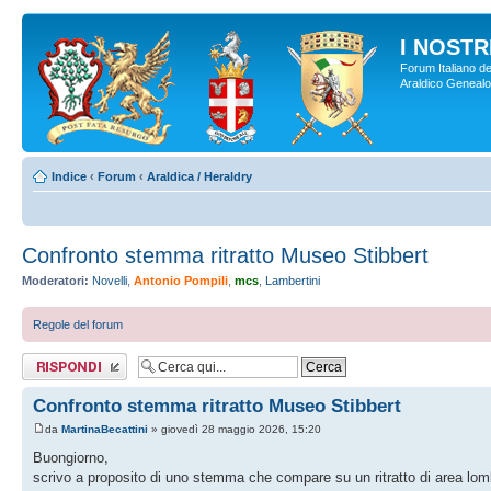
I NOSTRI
Forum Italiano de
Araldico Genealogi
Indice
‹
Forum
‹
Araldica / Heraldry
Confronto stemma ritratto Museo Stibbert
Moderatori:
Novelli
,
Antonio Pompili
,
mcs
,
Lambertini
Regole del forum
Rispondi al
messaggio
Confronto stemma ritratto Museo Stibbert
da
MartinaBecattini
» giovedì 28 maggio 2026, 15:20
Buongiorno,
scrivo a proposito di uno stemma che compare su un ritratto di area lom