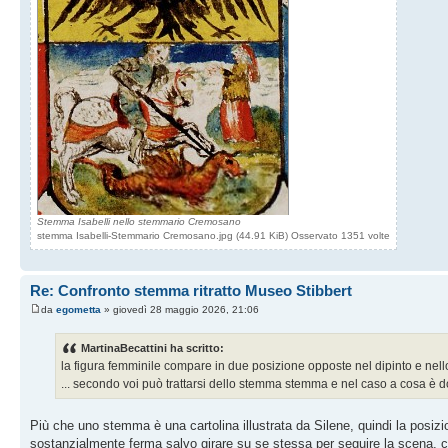
Stemma Isabelli nello stemmario Cremosano
stemma Isabelli-Stemmario Cremosano.jpg (44.91 KiB) Osservato 1351 volte
Re: Confronto stemma ritratto Museo Stibbert
da
egometta
» giovedì 28 maggio 2026, 21:06
MartinaBecattini ha scritto:
la figura femminile compare in due posizione opposte nel dipinto e nel
... secondo voi può trattarsi dello stemma stemma e nel caso a cosa è d
Più che uno stemma è una cartolina illustrata da Silene, quindi la posizio
sostanzialmente ferma salvo girare su se stessa per seguire la scena, ch