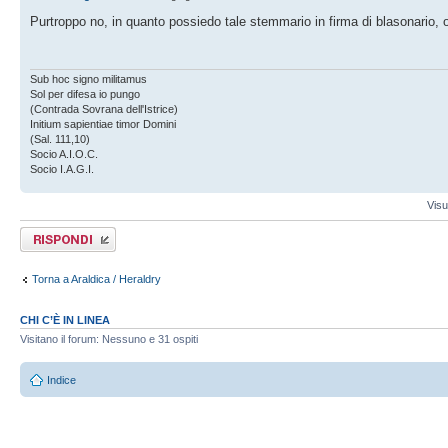
Purtroppo no, in quanto possiedo tale stemmario in firma di blasonario,
Sub hoc signo militamus
Sol per difesa io pungo
(Contrada Sovrana dell'Istrice)
Initium sapientiae timor Domini
(Sal. 111,10)
Socio A.I.O.C.
Socio I.A.G.I.
Visu
Rispondi al
messaggio
Torna a Araldica / Heraldry
CHI C’È IN LINEA
Visitano il forum: Nessuno e 31 ospiti
Indice