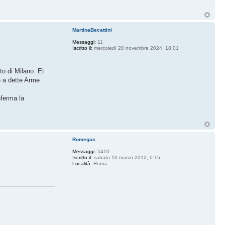
MartinaBecattini
Messaggi:
11
Iscritto il:
mercoledì 20 novembre 2024, 18:01
to di Milano. Et
he a dette Arme
nferma la
Romegas
Messaggi:
5410
Iscritto il:
sabato 10 marzo 2012, 0:15
Località:
Roma