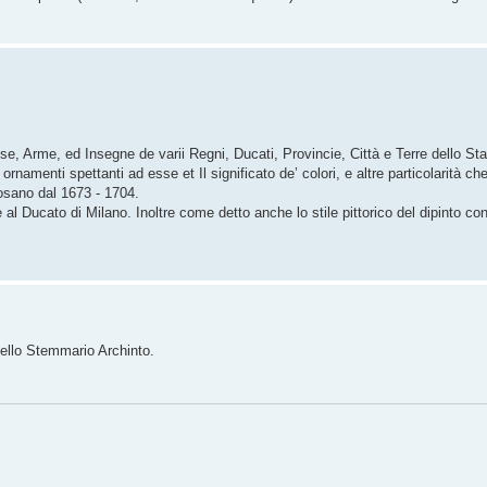
, Arme, ed Insegne de varii Regni, Ducati, Provincie, Città e Terre dello Sta
i ornamenti spettanti ad esse et Il significato de’ colori, e altre particolarità c
osano dal 1673 - 1704.
al Ducato di Milano. Inoltre come detto anche lo stile pittorico del dipinto co
nello Stemmario Archinto.