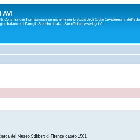
 AVI
lla Commissione Internazionale permanente per lo Studio degli Ordini Cavallereschi, dell’Istitu
co Italiano e di Famiglie Storiche d'Italia - Sito ufficiale: www.iagi.info
barda del Museo Stibbert di Firenze datato 1561.