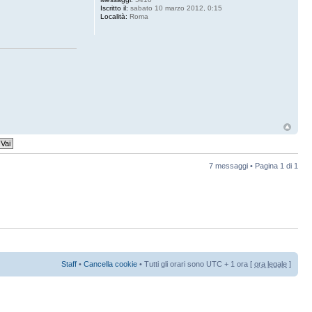
Iscritto il:
sabato 10 marzo 2012, 0:15
Località:
Roma
7 messaggi • Pagina
1
di
1
Staff
•
Cancella cookie
• Tutti gli orari sono UTC + 1 ora [
ora legale
]