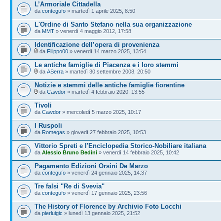
L’Armoriale Cittadella
da
contegufo
» martedì 1 aprile 2025, 8:50
L'Ordine di Santo Stefano nella sua organizzazione
da
MMT
» venerdì 4 maggio 2012, 17:58
Identificazione dell’opera di provenienza
da
Filippo00
» venerdì 14 marzo 2025, 13:54
Le antiche famiglie di Piacenza e i loro stemmi
da
ASerra
» martedì 30 settembre 2008, 20:50
Notizie e stemmi delle antiche famiglie fiorentine
da
Cawdor
» martedì 4 febbraio 2020, 13:55
Tivoli
da
Cawdor
» mercoledì 5 marzo 2025, 10:17
I Ruspoli
da
Romegas
» giovedì 27 febbraio 2025, 10:53
Vittorio Spreti e l'Enciclopedia Storico-Nobiliare italiana
da
Alessio Bruno Bedini
» venerdì 14 febbraio 2025, 10:42
Pagamento Edizioni Orsini De Marzo
da
contegufo
» venerdì 24 gennaio 2025, 14:37
Tre falsi "Re di Svevia"
da
contegufo
» venerdì 17 gennaio 2025, 23:56
The History of Florence by Archivio Foto Locchi
da
pierluigic
» lunedì 13 gennaio 2025, 21:52