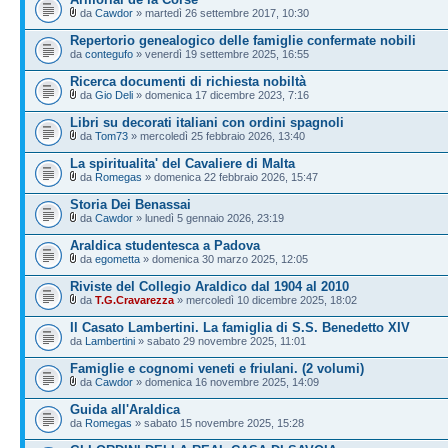
da
Cawdor
» martedì 26 settembre 2017, 10:30
Repertorio genealogico delle famiglie confermate nobili
da
contegufo
» venerdì 19 settembre 2025, 16:55
Ricerca documenti di richiesta nobiltà
da
Gio Deli
» domenica 17 dicembre 2023, 7:16
Libri su decorati italiani con ordini spagnoli
da
Tom73
» mercoledì 25 febbraio 2026, 13:40
La spiritualita' del Cavaliere di Malta
da
Romegas
» domenica 22 febbraio 2026, 15:47
Storia Dei Benassai
da
Cawdor
» lunedì 5 gennaio 2026, 23:19
Araldica studentesca a Padova
da
egometta
» domenica 30 marzo 2025, 12:05
Riviste del Collegio Araldico dal 1904 al 2010
da
T.G.Cravarezza
» mercoledì 10 dicembre 2025, 18:02
Il Casato Lambertini. La famiglia di S.S. Benedetto XIV
da
Lambertini
» sabato 29 novembre 2025, 11:01
Famiglie e cognomi veneti e friulani. (2 volumi)
da
Cawdor
» domenica 16 novembre 2025, 14:09
Guida all'Araldica
da
Romegas
» sabato 15 novembre 2025, 15:28