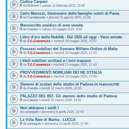
Codice Carpani
da
M.Brivio
» sabato 11 febbraio 2012, 15:50
Carlo Marozzi, Stemmario delle famiglie nobili di Pavia
da
Carnelevario
» giovedì 31 agosto 2006, 15:05
Manoscritto araldico di area veneta.
da
Cawdor
» sabato 24 maggio 2025, 8:59
Libro d'oro della Nobiltà - Dal 1926 ad oggi - Varie annate
da
T.G.Cravarezza
» venerdì 16 maggio 2025, 15:07
Processi nobiliari del Sovrano Militare Ordine di Malta
da
T.G.Cravarezza
» martedì 13 maggio 2025, 17:43
I titoli nobiliari siciliani e i loro trapassi
da
T.G.Cravarezza
» martedì 13 maggio 2025, 17:43
PROVVEDIMENTI NOBILIARI DEI RE D'ITALIA
da
T.G.Cravarezza
» martedì 13 maggio 2025, 17:40
Stemmi di scolari dello studio di Padova in manoscritti
da
Cawdor
» lunedì 31 marzo 2025, 10:55
PALAZZO DEL BO'. Gli stemmi dello studio di Padova
da
Cawdor
» lunedì 31 marzo 2025, 10:51
Non abbiamo i soldi !
da
contegufo
» domenica 6 aprile 2025, 12:43
La Villa Rale di Marlia - LUCCA
da
contegufo
» domenica 13 aprile 2025, 17:40