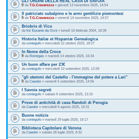
GLI ORDINI DELLA REAL CASA DI SAVOIA
da
T.G.Cravarezza
» giovedì 13 novembre 2025, 14:54
Il patriziato subalpino e le armi gentilizie piemontesi
da
T.G.Cravarezza
» venerdì 14 novembre 2025, 14:57
Briobris di Vico
da
fra' Eusanio da Ocre
» lunedì 16 febbraio 2004, 18:39
Historia Italiæ et Hispaniæ Genealogica
da
contegufo
» mercoledì 22 ottobre 2025, 18:27
In Nome della Croce
da
Romegas
» martedì 14 ottobre 2025, 16:34
Un buon affare per 23€
da
contegufo
» mercoledì 10 settembre 2025, 12:09
"gli stemmi del Castello - l'immagine del potere a Lari"
da
Cawdor
» venerdì 5 settembre 2025, 14:56
I Savoia segreti
da
contegufo
» sabato 6 settembre 2025, 13:10
Prove di antichità di casa Randoli di Perugia
da
Cawdor
» mercoledì 6 agosto 2025, 10:31
Buone notizie
da
contegufo
» martedì 29 luglio 2025, 19:17
Biblioteca Capitolare di Verona
da
Cawdor
» sabato 26 luglio 2025, 8:32