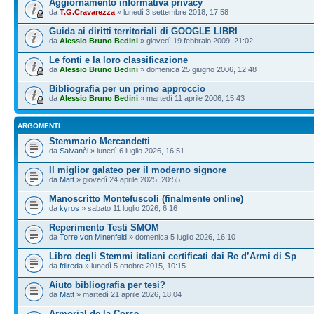
Aggiornamento informativa privacy
da
T.G.Cravarezza
» lunedì 3 settembre 2018, 17:58
Guida ai diritti territoriali di GOOGLE LIBRI
da
Alessio Bruno Bedini
» giovedì 19 febbraio 2009, 21:02
Le fonti e la loro classificazione
da
Alessio Bruno Bedini
» domenica 25 giugno 2006, 12:48
Bibliografia per un primo approccio
da
Alessio Bruno Bedini
» martedì 11 aprile 2006, 15:43
ARGOMENTI
Stemmario Mercandetti
da
Salvanèl
» lunedì 6 luglio 2026, 16:51
Il miglior galateo per il moderno signore
da
Matt
» giovedì 24 aprile 2025, 20:55
Manoscritto Montefuscoli (finalmente online)
da
kyros
» sabato 11 luglio 2026, 6:16
Reperimento Testi SMOM
da
Torre von Minenfeld
» domenica 5 luglio 2026, 16:10
Libro degli Stemmi italiani certificati dai Re d’Armi di Sp
da
fdireda
» lunedì 5 ottobre 2015, 10:15
Aiuto bibliografia per tesi?
da
Matt
» martedì 21 aprile 2026, 18:04
Armorial de la Corse