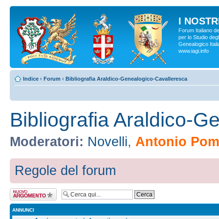
I NOSTRI
Forum Italiano d
per lo Studio degl
Genealogico Italia
www.iagi.info
Indice
‹
Forum
‹
Bibliografia Araldico-Genealogico-Cavalleresca
Bibliografia Araldico-
Moderatori:
Novelli
,
Antonio Pomp
Regole del forum
Scrivi un nuovo
argomento
ANNUNCI