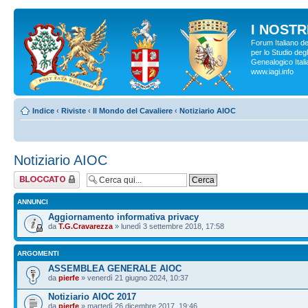
I NOSTRI
Forum Italiano d
per lo Studio degl
Genealogico Italia
www.iagi.info
Indice
‹
Riviste
‹
Il Mondo del Cavaliere
‹
Notiziario AIOC
Notiziario AIOC
Forum bloccato
ANNUNCI
Aggiornamento informativa privacy
da
T.G.Cravarezza
» lunedì 3 settembre 2018, 17:58
ARGOMENTI
ASSEMBLEA GENERALE AIOC
da
pierfe
» venerdì 21 giugno 2024, 10:37
Notiziario AIOC 2017
da
pierfe
» martedì 26 dicembre 2017, 19:46