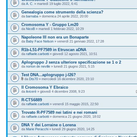
da
A. C.
» martedì 19 luglio 2022, 6:41
Genealogia come strumento della scienza?
da
barnaba
» domenica 24 aprile 2022, 20:00
Cromosoma Y - Gruppo Lm20
da
NicoB
» martedì 1 febbraio 2022, 10:29
Napoleone III non era un Bonaparte
da
Baby Face Nelson
» venerdì 21 gennaio 2022, 17:28
R1b-L51-PF7589 in Etruscan aDNA
da
raffaele.carbotti
» giovedì 12 agosto 2021, 10:51
Aplogruppo J senza ulteriore specificazione se 1 o 2
da
norton de neville
» lunedì 21 giugno 2021, 5:15
Test DNA...aplogruppo j-l26?
da
Dts70
» mercoledì 16 dicembre 2020, 23:10
Il Cromosoma Y Ebraico
da
ilvicerè
» giovedì 4 dicembre 2008, 9:23
R-CTS6889
da
raffaele.carbotti
» venerdì 15 maggio 2015, 22:50
Trovato R-PF7589 nei latini e nei romani
da
raffaele.carbotti
» domenica 21 giugno 2020, 18:02
DNA Y dei Lorraine o Lorena
da
Marie Peracchi
» lunedì 29 giugno 2020, 14:25