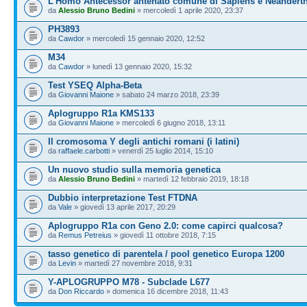
L'Homo Antecessor antenato comune di Sapiens e Neanderth
da
Alessio Bruno Bedini
» mercoledì 1 aprile 2020, 23:37
PH3893
da
Cawdor
» mercoledì 15 gennaio 2020, 12:52
M34
da
Cawdor
» lunedì 13 gennaio 2020, 15:32
Test YSEQ Alpha-Beta
da
Giovanni Maione
» sabato 24 marzo 2018, 23:39
Aplogruppo R1a KMS133
da
Giovanni Maione
» mercoledì 6 giugno 2018, 13:11
Il cromosoma Y degli antichi romani (i latini)
da
raffaele.carbotti
» venerdì 25 luglio 2014, 15:10
Un nuovo studio sulla memoria genetica
da
Alessio Bruno Bedini
» martedì 12 febbraio 2019, 18:18
Dubbio interpretazione Test FTDNA
da
Vale
» giovedì 13 aprile 2017, 20:29
Aplogruppo R1a con Geno 2.0: come capirci qualcosa?
da
Remus Petreius
» giovedì 11 ottobre 2018, 7:15
tasso genetico di parentela / pool genetico Europa 1200
da
Levin
» martedì 27 novembre 2018, 9:31
Y-APLOGRUPPO M78 - Subclade L677
da
Don Riccardo
» domenica 16 dicembre 2018, 11:43