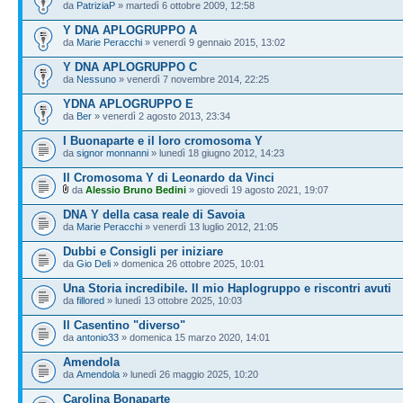
da
PatriziaP
» martedì 6 ottobre 2009, 12:58
Y DNA APLOGRUPPO A
da
Marie Peracchi
» venerdì 9 gennaio 2015, 13:02
Y DNA APLOGRUPPO C
da
Nessuno
» venerdì 7 novembre 2014, 22:25
YDNA APLOGRUPPO E
da
Ber
» venerdì 2 agosto 2013, 23:34
I Buonaparte e il loro cromosoma Y
da
signor monnanni
» lunedì 18 giugno 2012, 14:23
Il Cromosoma Y di Leonardo da Vinci
da
Alessio Bruno Bedini
» giovedì 19 agosto 2021, 19:07
DNA Y della casa reale di Savoia
da
Marie Peracchi
» venerdì 13 luglio 2012, 21:05
Dubbi e Consigli per iniziare
da
Gio Deli
» domenica 26 ottobre 2025, 10:01
Una Storia incredibile. Il mio Haplogruppo e riscontri avuti
da
fillored
» lunedì 13 ottobre 2025, 10:03
Il Casentino "diverso"
da
antonio33
» domenica 15 marzo 2020, 14:01
Amendola
da
Amendola
» lunedì 26 maggio 2025, 10:20
Carolina Bonaparte