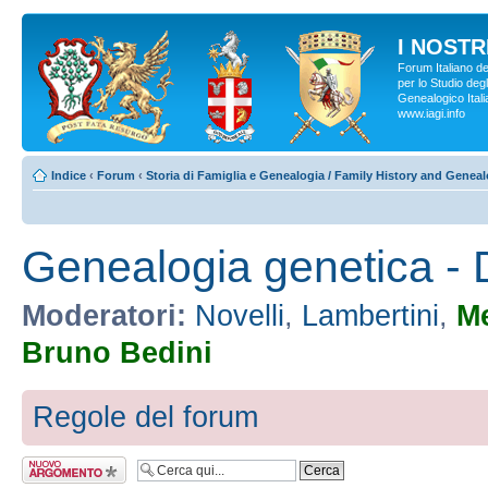
I NOSTRI
Forum Italiano d
per lo Studio degl
Genealogico Italia
www.iagi.info
Indice
‹
Forum
‹
Storia di Famiglia e Genealogia / Family History and Genea
Genealogia genetica -
Moderatori:
Novelli
,
Lambertini
,
M
Bruno Bedini
Regole del forum
Scrivi un nuovo
argomento