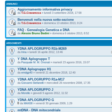
ANNUNCI
Aggiornamento informativa privacy
da
T.G.Cravarezza
» lunedì 3 settembre 2018, 17:58
Benvenuti nella nuova sotto-sezione
da
T.G.Cravarezza
» domenica 13 ottobre 2013, 0:24
FAQ - Genealogia Genetica e DNA
da
Alessio Bruno Bedini
» domenica 6 ottobre 2013, 8:52
ARGOMENTI
YDNA APLOGRUPPO R1b-M269
da
Irina
» lunedì 16 aprile 2012, 13:46
Y DNA Aplogruppo T
da
Pasquale M. M. Onorati
» martedì 23 agosto 2016, 15:07
YDNA Aplogruppo H1
da
emdgp40
» venerdì 21 dicembre 2018, 12:40
YDNA APLOGRUPPO R1a-M17
da
Giovanni Stefanelli
» mercoledì 26 novembre 2008, 17:35
YDNA APLOGRUPPO J
da
Morello
» giovedì 9 agosto 2012, 11:32
YDNA APLOGRUPPO G
da
MAX08
» venerdì 30 gennaio 2009, 1:29
mtDNA - DNA mitocondriale