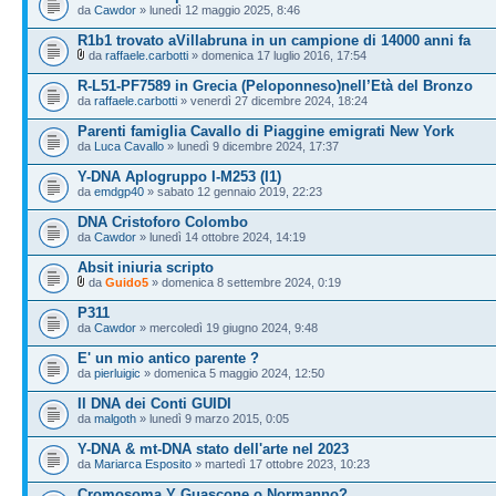
da
Cawdor
» lunedì 12 maggio 2025, 8:46
R1b1 trovato aVillabruna in un campione di 14000 anni fa
da
raffaele.carbotti
» domenica 17 luglio 2016, 17:54
R-L51-PF7589 in Grecia (Peloponneso)nell’Età del Bronzo
da
raffaele.carbotti
» venerdì 27 dicembre 2024, 18:24
Parenti famiglia Cavallo di Piaggine emigrati New York
da
Luca Cavallo
» lunedì 9 dicembre 2024, 17:37
Y-DNA Aplogruppo I-M253 (I1)
da
emdgp40
» sabato 12 gennaio 2019, 22:23
DNA Cristoforo Colombo
da
Cawdor
» lunedì 14 ottobre 2024, 14:19
Absit iniuria scripto
da
Guido5
» domenica 8 settembre 2024, 0:19
P311
da
Cawdor
» mercoledì 19 giugno 2024, 9:48
E' un mio antico parente ?
da
pierluigic
» domenica 5 maggio 2024, 12:50
Il DNA dei Conti GUIDI
da
malgoth
» lunedì 9 marzo 2015, 0:05
Y-DNA & mt-DNA stato dell'arte nel 2023
da
Mariarca Esposito
» martedì 17 ottobre 2023, 10:23
Cromosoma Y Guascone o Normanno?