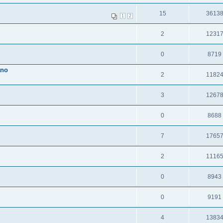
15
3613
1
2
2
1231
0
8719
ano
2
1182
3
1267
0
8688
7
1765
2
1116
0
8943
0
9191
4
1383