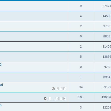
9
2747
4
1458
2
9708
0
8803
2
1140
5
1383
ù
0
7689
1
8964
ei
34
5919
1
2
3
105
13962
...
1
6
7
8
o
3
1220