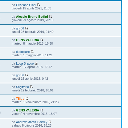
da
Cristiano Ciani
4
giovedì 15 aprile 2021, 11:33
da
Alessio Bruno Bedini
0
giovedì 29 agosto 2019, 20:19
da
gnr56
lunedì 25 febbraio 2019, 21:49
da
GENS VALERIA
martedì 8 maggio 2018, 18:30
da
dedopiero
9
martedì 1 maggio 2018, 11:21
da
Luca Bracco
6
martedì 17 aprile 2018, 17:42
da
gnr56
lunedì 16 aprile 2018, 0:42
da
Sagittario
lunedì 12 febbraio 2018, 18:01
da
Tilius
9
martedì 15 novembre 2016, 21:23
da
GENS VALERIA
6
venerdì 4 novembre 2016, 18:07
da
Andrew Martin Garvey
8
sabato 8 ottobre 2016, 18:23