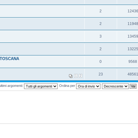
2
1243
2
1194
3
1345
2
1322
.TOSCANA
0
9568
23
4856
1
2
ultimi argomenti:
Ordina per