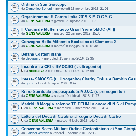
Ordine di San Giuseppe
da
Domenico Serlupi
» mercoledì 16 novembre 2016, 21:01
Organigramma R.Comm.Italia 2019 S.M.O.C.S.G.
da
GENS VALERIA
» giovedì 29 agosto 2019, 11:31
Il Cardinale Müller nuovo Gran Priore SMOC (Alf))
da
GENS VALERIA
» martedì 22 gennaio 2019, 15:30
Convegno Bolla Militantis Ecclesiae di Clemente XI
da
GENS VALERIA
» martedì 8 maggio 2018, 18:30
Befana Costantiniana
da
dedopiero
» mercoledì 13 gennaio 2016, 12:35
Incontro tra CRI e SMOCSG (r. ultrogenito)
da
nicolad72
» domenica 15 aprile 2018, 16:59
Intesa- SMOCSG (r. Ultrogenito) Charity Onlus e Bambin Ges
da
gnr56
» lunedì 16 aprile 2018, 0:42
Ritiro Spirituale prepasquale S.M.O.C. (r. primogenito )
da
GENS VALERIA
» sabato 10 febbraio 2018, 11:17
Madrid: 8 Maggio solenne TE DEUM in onore di N.S.di Pomp
da
GENS VALERIA
» mercoledì 2 novembre 2016, 14:54
Lettera del Duca di Calabria al cugino Duca di Castro
da
GENS VALERIA
» martedì 5 luglio 2016, 14:42
Convegno Sacro Militare Ordine Costantiniano di San Giorgi
da
Colonel Warden
» venerdì 7 ottobre 2016, 22:42