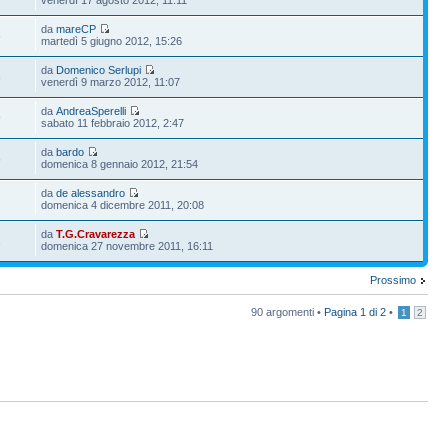
da
mareCP
6
martedì 5 giugno 2012, 15:26
da
Domenico Serlupi
8
venerdì 9 marzo 2012, 11:07
da
AndreaSperelli
9
sabato 11 febbraio 2012, 2:47
da
bardo
5
domenica 8 gennaio 2012, 21:54
da
de alessandro
domenica 4 dicembre 2011, 20:08
da
T.G.Cravarezza
1
domenica 27 novembre 2011, 16:11
Prossimo
90 argomenti •
Pagina
1
di
2
•
1
2