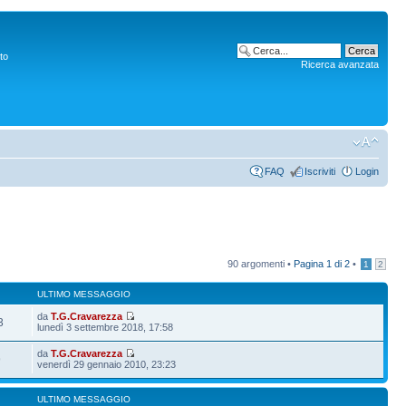
to
Ricerca avanzata
FAQ
Iscriviti
Login
90 argomenti •
Pagina
1
di
2
•
1
2
ULTIMO MESSAGGIO
da
T.G.Cravarezza
3
lunedì 3 settembre 2018, 17:58
da
T.G.Cravarezza
9
venerdì 29 gennaio 2010, 23:23
ULTIMO MESSAGGIO