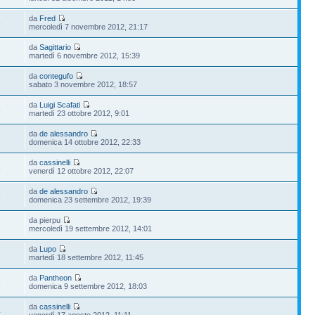
da
Fred
5
mercoledì 7 novembre 2012, 21:17
da
Sagittario
3
martedì 6 novembre 2012, 15:39
da
contegufo
6
sabato 3 novembre 2012, 18:57
da
Luigi Scafati
5
martedì 23 ottobre 2012, 9:01
da
de alessandro
2
domenica 14 ottobre 2012, 22:33
da
cassinelli
8
venerdì 12 ottobre 2012, 22:07
da
de alessandro
6
domenica 23 settembre 2012, 19:39
da pierpu
mercoledì 19 settembre 2012, 14:01
da
Lupo
martedì 18 settembre 2012, 11:45
da
Pantheon
8
domenica 9 settembre 2012, 18:03
da
cassinelli
4
venerdì 17 agosto 2012, 11:11