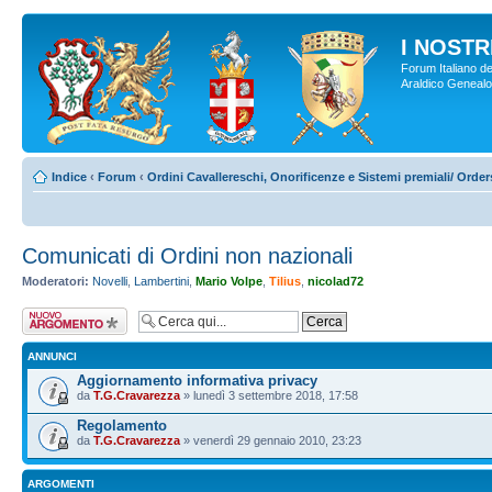
I NOSTRI
Forum Italiano de
Araldico Genealogi
Indice
‹
Forum
‹
Ordini Cavallereschi, Onorificenze e Sistemi premiali/ Orde
Comunicati di Ordini non nazionali
Moderatori:
Novelli
,
Lambertini
,
Mario Volpe
,
Tilius
,
nicolad72
Scrivi un nuovo
argomento
ANNUNCI
Aggiornamento informativa privacy
da
T.G.Cravarezza
» lunedì 3 settembre 2018, 17:58
Regolamento
da
T.G.Cravarezza
» venerdì 29 gennaio 2010, 23:23
ARGOMENTI