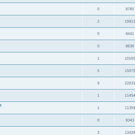
0
8785
2
1081
0
8441
0
8636
1
1016
5
1507
9
2203
1
1145
o
1
1135
0
9343
3
1342