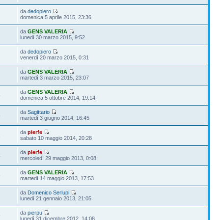
da
dedopiero
domenica 5 aprile 2015, 23:36
da
GENS VALERIA
2
lunedì 30 marzo 2015, 9:52
da
dedopiero
venerdì 20 marzo 2015, 0:31
da
GENS VALERIA
martedì 3 marzo 2015, 23:07
da
GENS VALERIA
5
domenica 5 ottobre 2014, 19:14
da
Sagittario
5
martedì 3 giugno 2014, 16:45
da
pierfe
1
sabato 10 maggio 2014, 20:28
da
pierfe
4
mercoledì 29 maggio 2013, 0:08
da
GENS VALERIA
9
martedì 14 maggio 2013, 17:53
da
Domenico Serlupi
lunedì 21 gennaio 2013, 21:05
da
pierpu
9
lunedì 31 dicembre 2012, 14:08