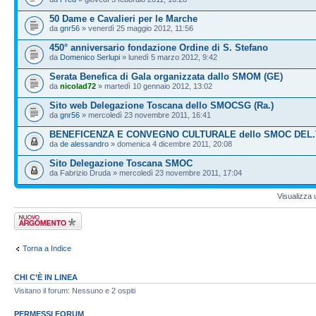
50 Dame e Cavalieri per le Marche
da
gnr56
» venerdì 25 maggio 2012, 11:56
450° anniversario fondazione Ordine di S. Stefano
da
Domenico Serlupi
» lunedì 5 marzo 2012, 9:42
Serata Benefica di Gala organizzata dallo SMOM (GE)
da
nicolad72
» martedì 10 gennaio 2012, 13:02
Sito web Delegazione Toscana dello SMOCSG (Ra.)
da
gnr56
» mercoledì 23 novembre 2011, 16:41
BENEFICENZA E CONVEGNO CULTURALE dello SMOC DEL
da
de alessandro
» domenica 4 dicembre 2011, 20:08
Sito Delegazione Toscana SMOC
da Fabrizio Druda » mercoledì 23 novembre 2011, 17:04
Visualizza 
Scrivi un nuovo
argomento
Torna a Indice
CHI C’È IN LINEA
Visitano il forum: Nessuno e 2 ospiti
PERMESSI FORUM