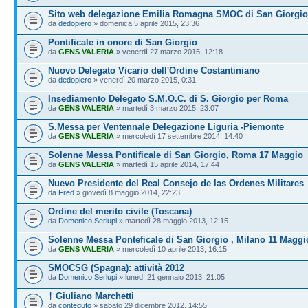
Sito web delegazione Emilia Romagna SMOC di San Giorgio
da
dedopiero
» domenica 5 aprile 2015, 23:36
Pontificale in onore di San Giorgio
da
GENS VALERIA
» venerdì 27 marzo 2015, 12:18
Nuovo Delegato Vicario dell'Ordine Costantiniano
da
dedopiero
» venerdì 20 marzo 2015, 0:31
Insediamento Delegato S.M.O.C. di S. Giorgio per Roma
da
GENS VALERIA
» martedì 3 marzo 2015, 23:07
S.Messa per Ventennale Delegazione Liguria -Piemonte
da
GENS VALERIA
» mercoledì 17 settembre 2014, 14:40
Solenne Messa Pontificale di San Giorgio, Roma 17 Maggio
da
GENS VALERIA
» martedì 15 aprile 2014, 17:44
Nuevo Presidente del Real Consejo de las Ordenes Militares
da
Fred
» giovedì 8 maggio 2014, 22:23
Ordine del merito civile (Toscana)
da
Domenico Serlupi
» martedì 28 maggio 2013, 12:15
Solenne Messa Ponteficale di San Giorgio , Milano 11 Maggi
da
GENS VALERIA
» mercoledì 10 aprile 2013, 16:15
SMOCSG (Spagna): attività 2012
da
Domenico Serlupi
» lunedì 21 gennaio 2013, 21:05
† Giuliano Marchetti
da
contegufo
» sabato 29 dicembre 2012, 14:55