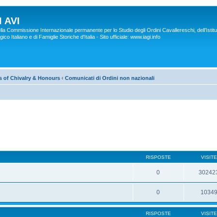
 AVI
lla Commissione Internazionale permanente per lo Studio degli Ordini Cavallereschi, dell’Istitu
co Italiano e di Famiglie Storiche d'Italia - Sito ufficiale: www.iagi.info
rs of Chivalry & Honours
‹
Comunicati di Ordini non nazionali
RISPOSTE
VISITE
0
30242
0
1034
RISPOSTE
VISITE