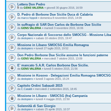
Lettera Don Pedro
da
GENS VALERIA
» giovedì 30 giugno 2016, 16:59
D. Pedro di Borbone Due Sicilie Duca di Calabria
da
marco foppoli
» domenica 8 novembre 2015, 14:09
In suffragio di SAR Don Carlos de Borbone Due Sicilie
da
GENS VALERIA
» martedì 3 novembre 2015, 16:06
Corpo Nazionale di Soccorso dello SMOCSG - Missione Lib
da
dedopiero
» sabato 10 ottobre 2015, 19:47
Missione in Libano SMOCSG Emilia Romagna
da
dedopiero
» lunedì 27 luglio 2015, 19:52
Don Pedro Borbone Due Sicilie assume le funzioni paterne
da
GENS VALERIA
» mercoledì 7 ottobre 2015, 13:09
E' mancato S.A.R. Carlos Borbone Due Sicilie.
da
GENS VALERIA
» lunedì 5 ottobre 2015, 21:56
Missione in Kosovo - Delegazioni Emilia Romagna SMOCSG
da
dedopiero
» lunedì 3 agosto 2015, 15:24
Capitolo Ordini Sabaudi 2015
da
C.Cataldi
» mercoledì 2 settembre 2015, 18:45
Missione in LIbano - SMOCSG (fra) Campania
da
dedopiero
» lunedì 4 maggio 2015, 22:50
Solennità di San Giorgio
da
dedopiero
» sabato 25 aprile 2015, 10:37