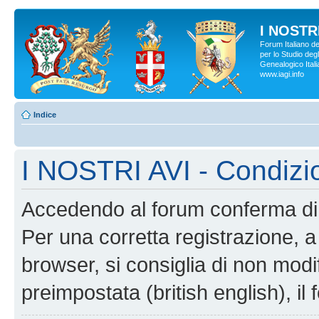
I NOSTRI
Forum Italiano d
per lo Studio degl
Genealogico Italia
www.iagi.info
Indice
I NOSTRI AVI - Condizi
Accedendo al forum conferma di 
Per una corretta registrazione, a
browser, si consiglia di non modif
preimpostata (british english), il