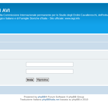
 AVI
lla Commissione Internazionale permanente per lo Studio degli Ordini Cavallereschi, dell’Istitu
co Italiano e di Famiglie Storiche d'Italia - Sito ufficiale: www.iagi.info
Powered by
phpBB
® Forum Software © phpBB Group
Traduzione Italiana
phpBBItalia.net
basata su phpBB.it 2010