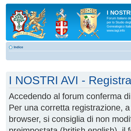
I NOSTRI
Forum Italiano d
per lo Studio degl
Genealogico Italia
www.iagi.info
Indice
I NOSTRI AVI - Registr
Accedendo al forum conferma di 
Per una corretta registrazione, a
browser, si consiglia di non modif
preimpostata (british english), il