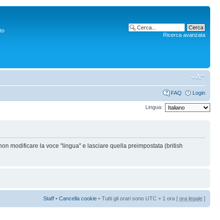
to
Ricerca avanzata
FAQ
Login
Lingua:
non modificare la voce "lingua" e lasciare quella preimpostata (british
Staff
•
Cancella cookie
• Tutti gli orari sono UTC + 1 ora [
ora legale
]