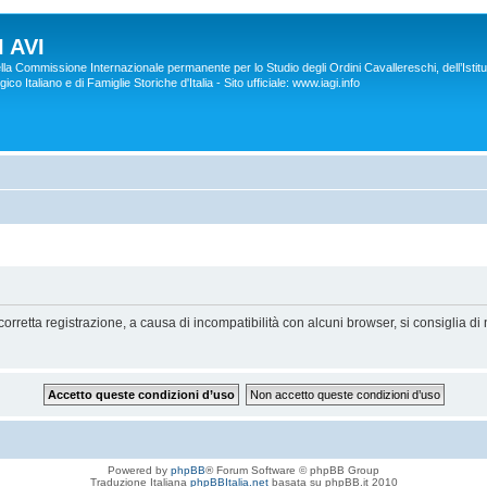
 AVI
lla Commissione Internazionale permanente per lo Studio degli Ordini Cavallereschi, dell’Istitu
co Italiano e di Famiglie Storiche d'Italia - Sito ufficiale: www.iagi.info
orretta registrazione, a causa di incompatibilità con alcuni browser, si consiglia di 
Powered by
phpBB
® Forum Software © phpBB Group
Traduzione Italiana
phpBBItalia.net
basata su phpBB.it 2010