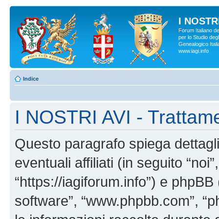
I NOSTRI
Forum Italiano d
per lo Studio degl
Genealogico Italia
www.iagi.info
Indice
I NOSTRI AVI - Trattame
Questo paragrafo spiega dettag
eventuali affiliati (in seguito “no
“https://iagiforum.info”) e phpBB 
software”, “www.phpbb.com”, “