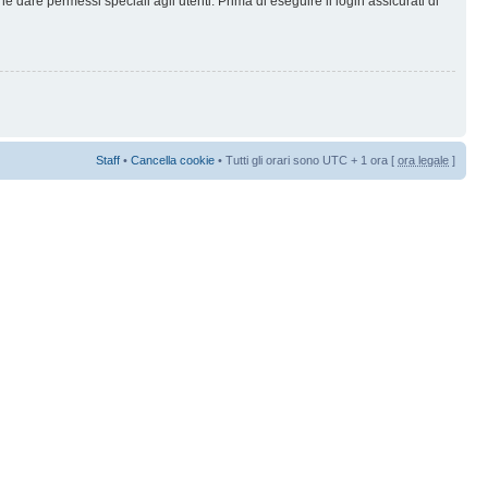
 dare permessi speciali agli utenti. Prima di eseguire il login assicurati di
Staff
•
Cancella cookie
• Tutti gli orari sono UTC + 1 ora [
ora legale
]