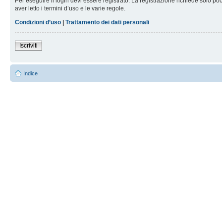
Per eseguire il login devi essere registrato. La registrazione richiede solo po
aver letto i termini d’uso e le varie regole.
Condizioni d’uso
|
Trattamento dei dati personali
Iscriviti
Indice