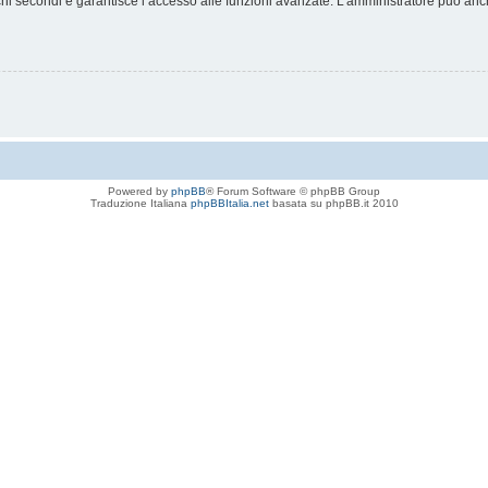
chi secondi e garantisce l’accesso alle funzioni avanzate. L’amministratore può anche
Powered by
phpBB
® Forum Software © phpBB Group
Traduzione Italiana
phpBBItalia.net
basata su phpBB.it 2010