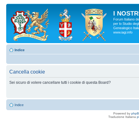
I NOSTRI
Forum Italiano d
per lo Studio degl
Genealogico Italia
www.iagi.info
Indice
Cancella cookie
Sei sicuro di volere cancellare tutti i cookie di questa Board?
Indice
Powered by
php
Traduzione Italiana
p