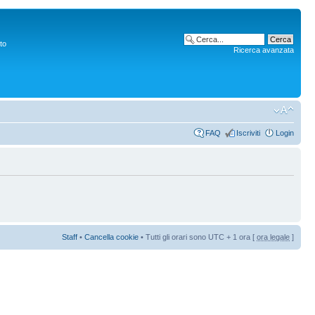
to
Ricerca avanzata
FAQ
Iscriviti
Login
Staff
•
Cancella cookie
• Tutti gli orari sono UTC + 1 ora [
ora legale
]