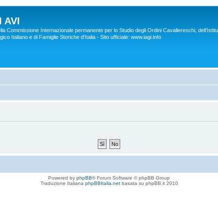
 AVI
lla Commissione Internazionale permanente per lo Studio degli Ordini Cavallereschi, dell’Istitu
co Italiano e di Famiglie Storiche d'Italia - Sito ufficiale: www.iagi.info
Powered by
phpBB
® Forum Software © phpBB Group
Traduzione Italiana
phpBBItalia.net
basata su phpBB.it 2010