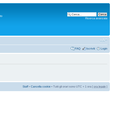
to
Ricerca avanzata
FAQ
Iscriviti
Login
Staff
•
Cancella cookie
• Tutti gli orari sono UTC + 1 ora [
ora legale
]