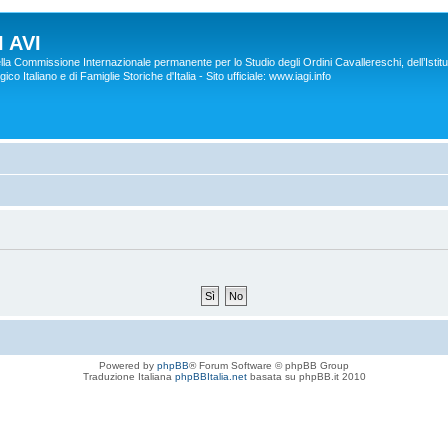
 AVI
lla Commissione Internazionale permanente per lo Studio degli Ordini Cavallereschi, dell’Istitu
co Italiano e di Famiglie Storiche d'Italia - Sito ufficiale: www.iagi.info
Powered by
phpBB
® Forum Software © phpBB Group
Traduzione Italiana
phpBBItalia.net
basata su phpBB.it 2010