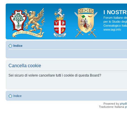
I NOSTRI
Forum Italiano d
per lo Studio degl
Genealogico Italia
www.iagi.info
Indice
Cancella cookie
Sei sicuro di volere cancellare tutti i cookie di questa Board?
Indice
Powered by
php
Traduzione Italiana
p