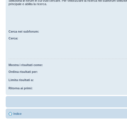
Seleziona il/i forum in cui vuoi cercare. Per velocizzare la ricerca nei subforum selezio
principale e abilita la ricerca.
Cerca nei subforum:
Cerca:
Mostra i risultati come:
Ordina risultati per:
Limita risultati a:
Ritorna ai primi:
Indice