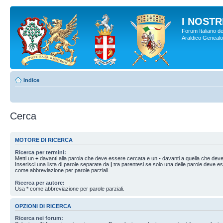
I NOSTRI
Forum Italiano de
Araldico Genealogi
Indice
Cerca
MOTORE DI RICERCA
Ricerca per termini:
Metti un
+
davanti alla parola che deve essere cercata e un
-
davanti a quella che deve
Inserisci una lista di parole separate da
|
tra parentesi se solo una delle parole deve e
come abbreviazione per parole parziali.
Ricerca per autore:
Usa * come abbreviazione per parole parziali.
OPZIONI DI RICERCA
Ricerca nei forum: