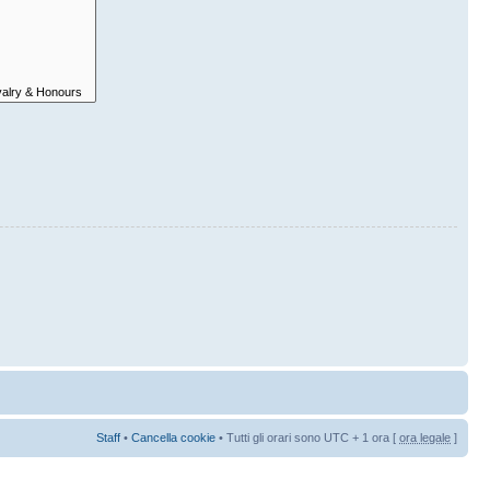
Staff
•
Cancella cookie
• Tutti gli orari sono UTC + 1 ora [
ora legale
]