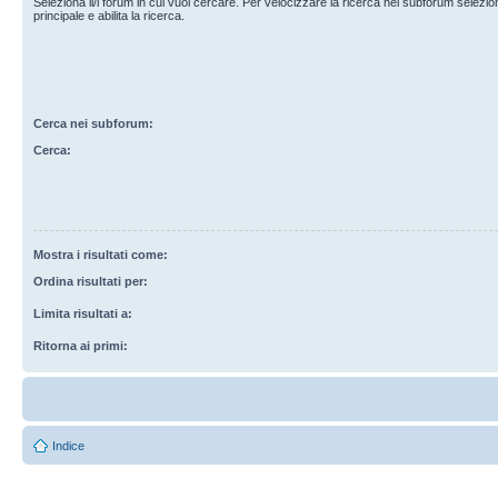
Seleziona il/i forum in cui vuoi cercare. Per velocizzare la ricerca nei subforum selezio
principale e abilita la ricerca.
Cerca nei subforum:
Cerca:
Mostra i risultati come:
Ordina risultati per:
Limita risultati a:
Ritorna ai primi:
Indice