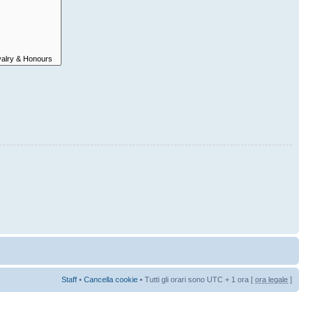
Staff
•
Cancella cookie
• Tutti gli orari sono UTC + 1 ora [
ora legale
]