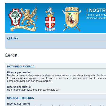
I NOSTRI
Forum Italiano de
Araldico Genealogi
Indice
Cerca
MOTORE DI RICERCA
Ricerca per termini:
Metti un
+
davanti alla parola che deve essere cercata e un
-
davanti a quella che deve
Inserisci una lista di parole separate da
|
tra parentesi se solo una delle parole deve e
come abbreviazione per parole parziali.
Ricerca per autore:
Usa * come abbreviazione per parole parziali.
OPZIONI DI RICERCA
Ricerca nei forum: