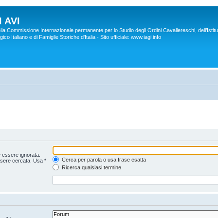
 AVI
lla Commissione Internazionale permanente per lo Studio degli Ordini Cavallereschi, dell’Istitu
co Italiano e di Famiglie Storiche d'Italia - Sito ufficiale: www.iagi.info
 essere ignorata.
Cerca per parola o usa frase esatta
ssere cercata. Usa *
Ricerca qualsiasi termine