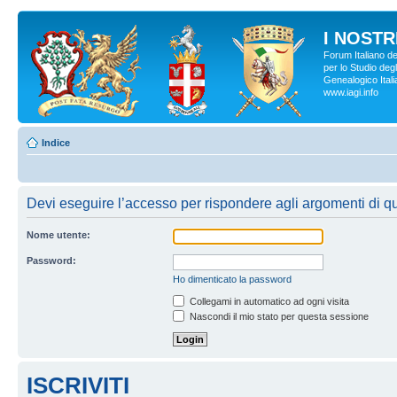
I NOSTRI
Forum Italiano d
per lo Studio degl
Genealogico Italia
www.iagi.info
Indice
Devi eseguire l’accesso per rispondere agli argomenti di q
Nome utente:
Password:
Ho dimenticato la password
Collegami in automatico ad ogni visita
Nascondi il mio stato per questa sessione
ISCRIVITI