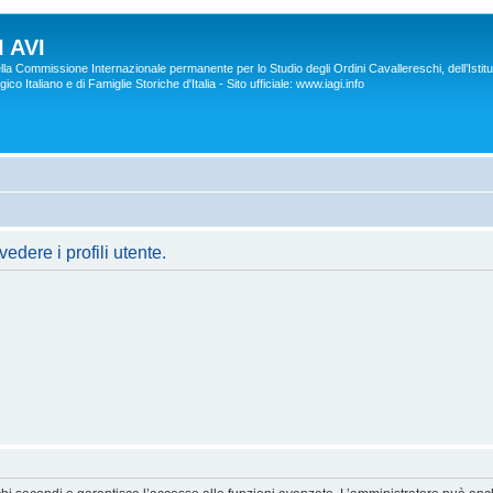
 AVI
lla Commissione Internazionale permanente per lo Studio degli Ordini Cavallereschi, dell’Istitu
co Italiano e di Famiglie Storiche d'Italia - Sito ufficiale: www.iagi.info
edere i profili utente.