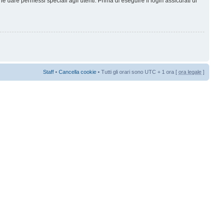
 dare permessi speciali agli utenti. Prima di eseguire il login assicurati di
Staff
•
Cancella cookie
• Tutti gli orari sono UTC + 1 ora [
ora legale
]