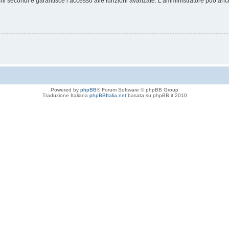
chi secondi e garantisce l’accesso alle funzioni avanzate. L’amministratore può anche
Powered by
phpBB
® Forum Software © phpBB Group
Traduzione Italiana
phpBBItalia.net
basata su phpBB.it 2010