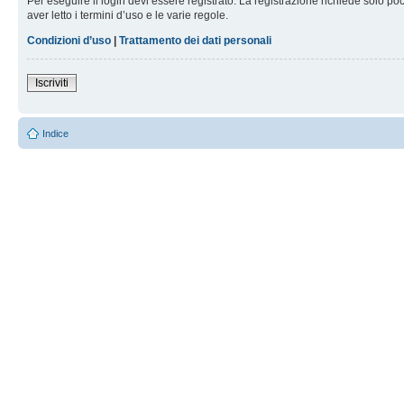
Per eseguire il login devi essere registrato. La registrazione richiede solo po
aver letto i termini d’uso e le varie regole.
Condizioni d’uso
|
Trattamento dei dati personali
Iscriviti
Indice