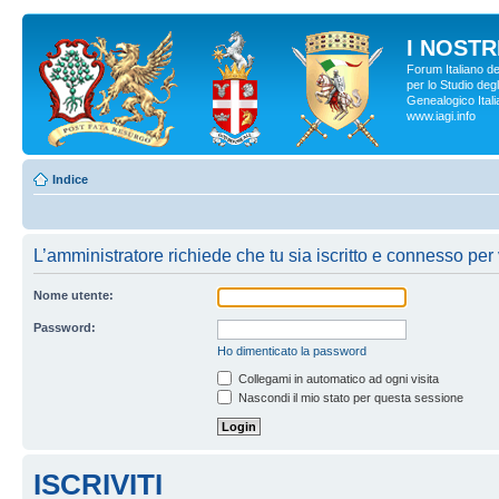
I NOSTRI
Forum Italiano d
per lo Studio degl
Genealogico Italia
www.iagi.info
Indice
L’amministratore richiede che tu sia iscritto e connesso per v
Nome utente:
Password:
Ho dimenticato la password
Collegami in automatico ad ogni visita
Nascondi il mio stato per questa sessione
ISCRIVITI