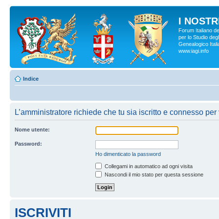
I NOSTRI
Forum Italiano d
per lo Studio degl
Genealogico Italia
www.iagi.info
Indice
L’amministratore richiede che tu sia iscritto e connesso per v
Nome utente:
Password:
Ho dimenticato la password
Collegami in automatico ad ogni visita
Nascondi il mio stato per questa sessione
ISCRIVITI