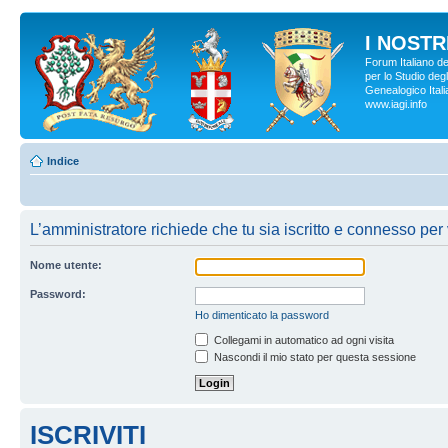
I NOSTRI
Forum Italiano d
per lo Studio degl
Genealogico Italia
www.iagi.info
Indice
L’amministratore richiede che tu sia iscritto e connesso per v
Nome utente:
Password:
Ho dimenticato la password
Collegami in automatico ad ogni visita
Nascondi il mio stato per questa sessione
ISCRIVITI