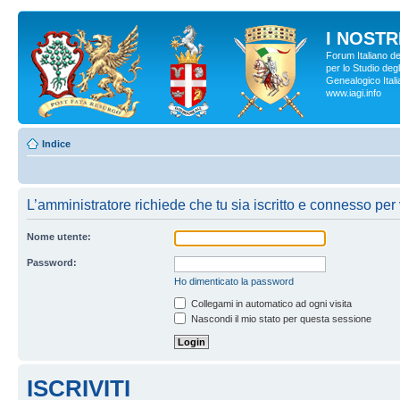
I NOSTRI
Forum Italiano d
per lo Studio degl
Genealogico Italia
www.iagi.info
Indice
L’amministratore richiede che tu sia iscritto e connesso per v
Nome utente:
Password:
Ho dimenticato la password
Collegami in automatico ad ogni visita
Nascondi il mio stato per questa sessione
ISCRIVITI