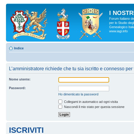
I NOSTRI
Forum Italiano d
per lo Studio degl
Genealogico Italia
www.iagi.info
Indice
L’amministratore richiede che tu sia iscritto e connesso per v
Nome utente:
Password:
Ho dimenticato la password
Collegami in automatico ad ogni visita
Nascondi il mio stato per questa sessione
ISCRIVITI