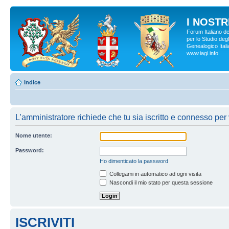
I NOSTRI
Forum Italiano d
per lo Studio degl
Genealogico Italia
www.iagi.info
Indice
L’amministratore richiede che tu sia iscritto e connesso per v
Nome utente:
Password:
Ho dimenticato la password
Collegami in automatico ad ogni visita
Nascondi il mio stato per questa sessione
ISCRIVITI