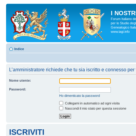
I NOSTRI
Forum Italiano d
per lo Studio degl
Genealogico Italia
www.iagi.info
Indice
L’amministratore richiede che tu sia iscritto e connesso per v
Nome utente:
Password:
Ho dimenticato la password
Collegami in automatico ad ogni visita
Nascondi il mio stato per questa sessione
ISCRIVITI