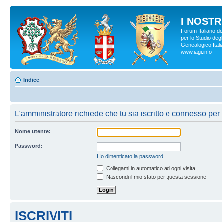
I NOSTRI
Forum Italiano d
per lo Studio degl
Genealogico Italia
www.iagi.info
Indice
L’amministratore richiede che tu sia iscritto e connesso per v
Nome utente:
Password:
Ho dimenticato la password
Collegami in automatico ad ogni visita
Nascondi il mio stato per questa sessione
ISCRIVITI