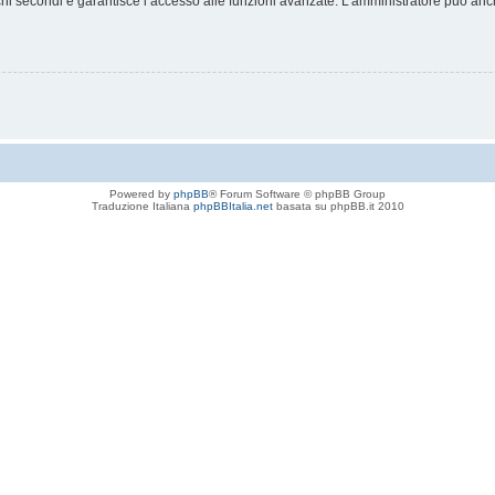
chi secondi e garantisce l’accesso alle funzioni avanzate. L’amministratore può anche
Powered by
phpBB
® Forum Software © phpBB Group
Traduzione Italiana
phpBBItalia.net
basata su phpBB.it 2010