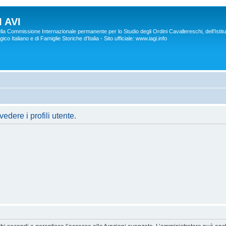
 AVI
lla Commissione Internazionale permanente per lo Studio degli Ordini Cavallereschi, dell’Istitu
co Italiano e di Famiglie Storiche d'Italia - Sito ufficiale: www.iagi.info
edere i profili utente.