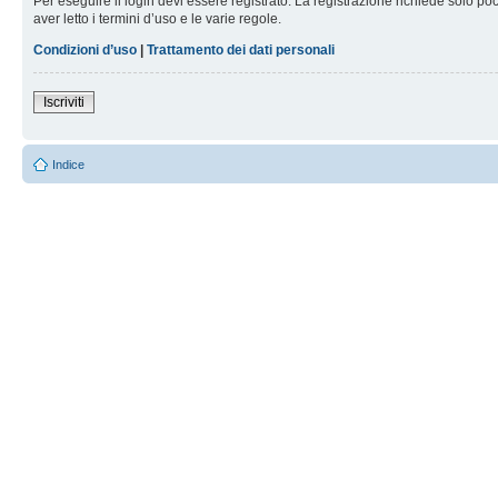
Per eseguire il login devi essere registrato. La registrazione richiede solo po
aver letto i termini d’uso e le varie regole.
Condizioni d’uso
|
Trattamento dei dati personali
Iscriviti
Indice