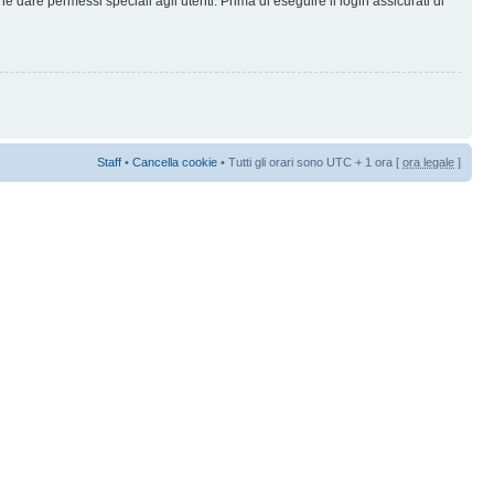
 dare permessi speciali agli utenti. Prima di eseguire il login assicurati di
Staff
•
Cancella cookie
• Tutti gli orari sono UTC + 1 ora [
ora legale
]