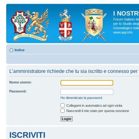
I NOSTRI
Forum Italiano d
per lo Studio degl
Genealogico Italia
www.iagi.info
Indice
L’amministratore richiede che tu sia iscritto e connesso per v
Nome utente:
Password:
Ho dimenticato la password
Collegami in automatico ad ogni visita
Nascondi il mio stato per questa sessione
ISCRIVITI