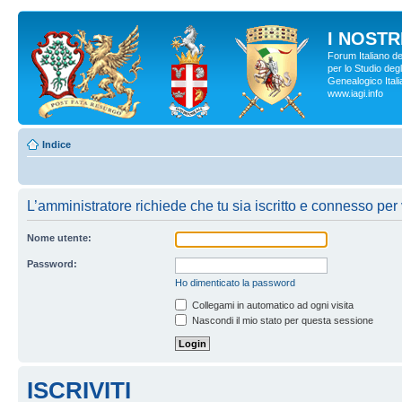
I NOSTRI
Forum Italiano d
per lo Studio degl
Genealogico Italia
www.iagi.info
Indice
L’amministratore richiede che tu sia iscritto e connesso per v
Nome utente:
Password:
Ho dimenticato la password
Collegami in automatico ad ogni visita
Nascondi il mio stato per questa sessione
ISCRIVITI