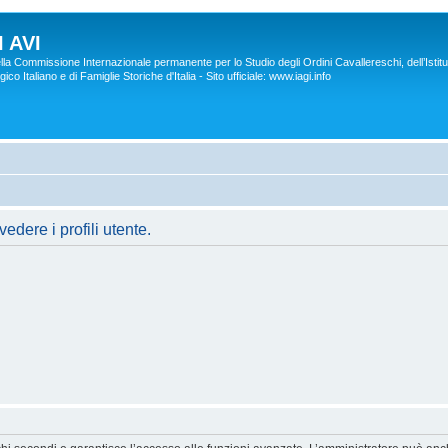
 AVI
lla Commissione Internazionale permanente per lo Studio degli Ordini Cavallereschi, dell’Istitu
co Italiano e di Famiglie Storiche d'Italia - Sito ufficiale: www.iagi.info
edere i profili utente.