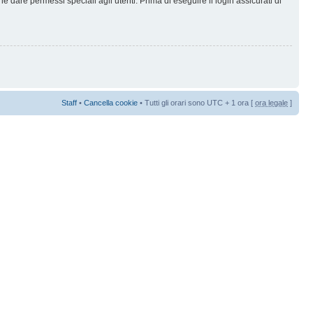
 dare permessi speciali agli utenti. Prima di eseguire il login assicurati di
Staff
•
Cancella cookie
• Tutti gli orari sono UTC + 1 ora [
ora legale
]