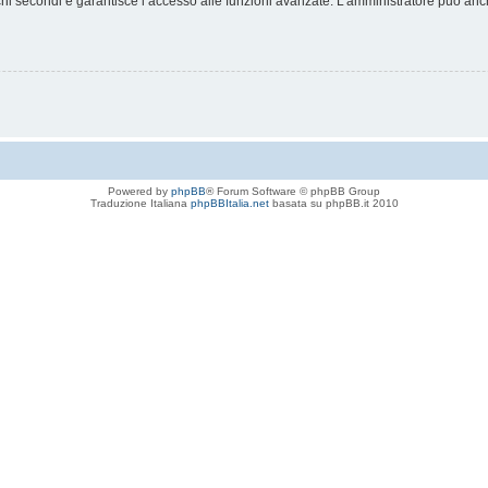
chi secondi e garantisce l’accesso alle funzioni avanzate. L’amministratore può anche
Powered by
phpBB
® Forum Software © phpBB Group
Traduzione Italiana
phpBBItalia.net
basata su phpBB.it 2010