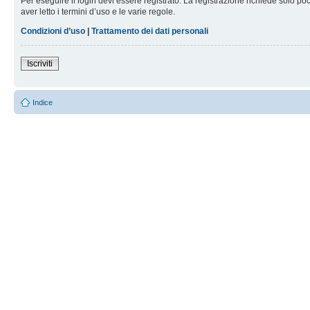
Per eseguire il login devi essere registrato. La registrazione richiede solo po
aver letto i termini d’uso e le varie regole.
Condizioni d’uso
|
Trattamento dei dati personali
Iscriviti
Indice