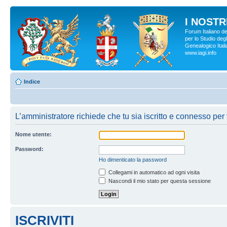
I NOSTRI
Forum Italiano d
per lo Studio degl
Genealogico Italia
www.iagi.info
Indice
L’amministratore richiede che tu sia iscritto e connesso per v
Nome utente:
Password:
Ho dimenticato la password
Collegami in automatico ad ogni visita
Nascondi il mio stato per questa sessione
ISCRIVITI