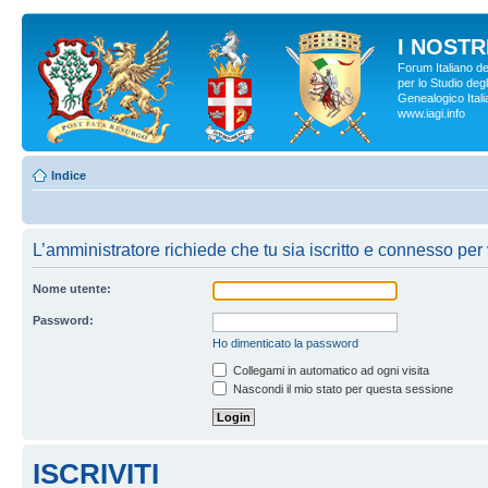
I NOSTRI
Forum Italiano d
per lo Studio degl
Genealogico Italia
www.iagi.info
Indice
L’amministratore richiede che tu sia iscritto e connesso per v
Nome utente:
Password:
Ho dimenticato la password
Collegami in automatico ad ogni visita
Nascondi il mio stato per questa sessione
ISCRIVITI