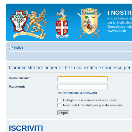
I NOSTRI
Forum Italiano d
per lo Studio degl
Genealogico Italia
www.iagi.info
Indice
L’amministratore richiede che tu sia iscritto e connesso per 
Nome utente:
Password:
Ho dimenticato la password
Collegami in automatico ad ogni visita
Nascondi il mio stato per questa sessione
ISCRIVITI