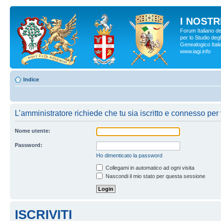
I NOSTRI
Forum Italiano d
per lo Studio degl
Genealogico Italia
www.iagi.info
Indice
L’amministratore richiede che tu sia iscritto e connesso per 
Nome utente:
Password:
Ho dimenticato la password
Collegami in automatico ad ogni visita
Nascondi il mio stato per questa sessione
ISCRIVITI