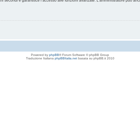
chi secondi e garantisce l’accesso alle funzioni avanzate. L’amministratore può anche
Powered by
phpBB
® Forum Software © phpBB Group
Traduzione Italiana
phpBBItalia.net
basata su phpBB.it 2010