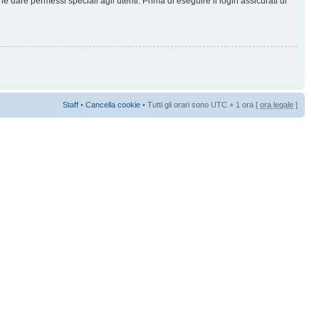
 dare permessi speciali agli utenti. Prima di eseguire il login assicurati di
Staff
•
Cancella cookie
• Tutti gli orari sono UTC + 1 ora [
ora legale
]