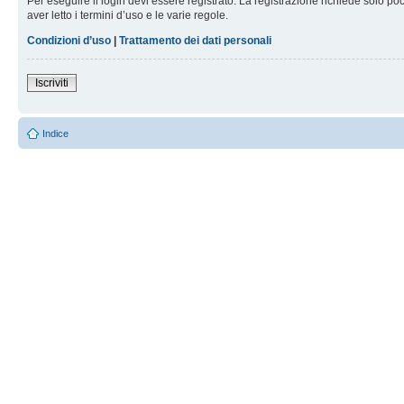
Per eseguire il login devi essere registrato. La registrazione richiede solo po
aver letto i termini d’uso e le varie regole.
Condizioni d’uso
|
Trattamento dei dati personali
Iscriviti
Indice