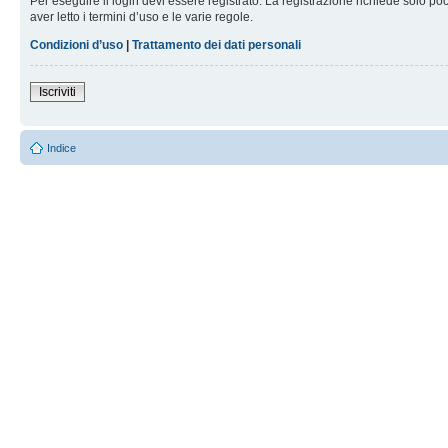
Per eseguire il login devi essere registrato. La registrazione richiede solo po
aver letto i termini d’uso e le varie regole.
Condizioni d’uso
|
Trattamento dei dati personali
Iscriviti
Indice