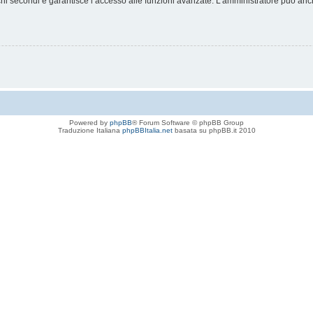
chi secondi e garantisce l’accesso alle funzioni avanzate. L’amministratore può anche
Powered by
phpBB
® Forum Software © phpBB Group
Traduzione Italiana
phpBBItalia.net
basata su phpBB.it 2010