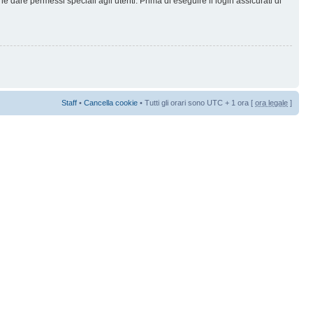
 dare permessi speciali agli utenti. Prima di eseguire il login assicurati di
Staff
•
Cancella cookie
• Tutti gli orari sono UTC + 1 ora [
ora legale
]