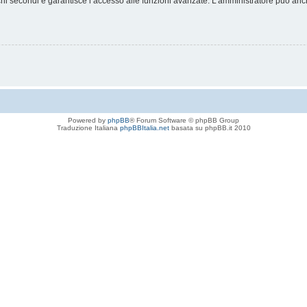
chi secondi e garantisce l’accesso alle funzioni avanzate. L’amministratore può anche
Powered by
phpBB
® Forum Software © phpBB Group
Traduzione Italiana
phpBBItalia.net
basata su phpBB.it 2010