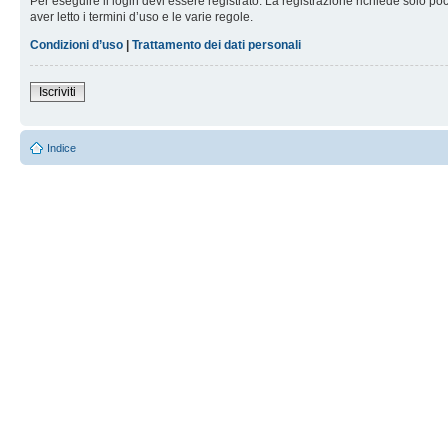
Per eseguire il login devi essere registrato. La registrazione richiede solo po
aver letto i termini d’uso e le varie regole.
Condizioni d’uso
|
Trattamento dei dati personali
Iscriviti
Indice