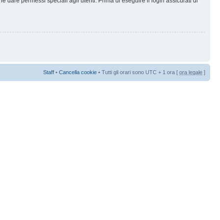
 dare permessi speciali agli utenti. Prima di eseguire il login assicurati di
Staff
•
Cancella cookie
• Tutti gli orari sono UTC + 1 ora [
ora legale
]