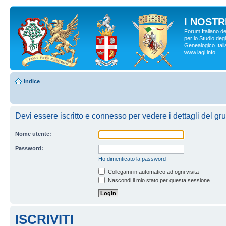
I NOSTRI
Forum Italiano d
per lo Studio degl
Genealogico Italia
www.iagi.info
Indice
Devi essere iscritto e connesso per vedere i dettagli del gr
Nome utente:
Password:
Ho dimenticato la password
Collegami in automatico ad ogni visita
Nascondi il mio stato per questa sessione
ISCRIVITI