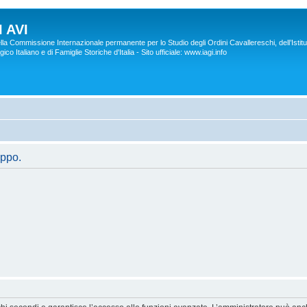
 AVI
lla Commissione Internazionale permanente per lo Studio degli Ordini Cavallereschi, dell’Istitu
co Italiano e di Famiglie Storiche d'Italia - Sito ufficiale: www.iagi.info
uppo.