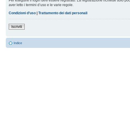
Per eseguire il login devi essere registrato. La registrazione richiede solo po
aver letto i termini d’uso e le varie regole.
Condizioni d’uso
|
Trattamento dei dati personali
Iscriviti
Indice