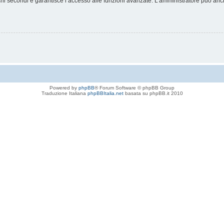
chi secondi e garantisce l’accesso alle funzioni avanzate. L’amministratore può anche
Powered by
phpBB
® Forum Software © phpBB Group
Traduzione Italiana
phpBBItalia.net
basata su phpBB.it 2010