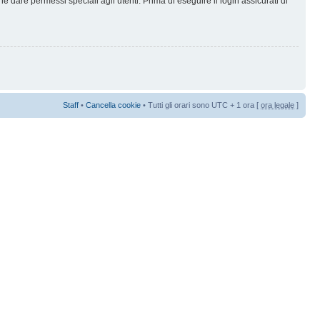
 dare permessi speciali agli utenti. Prima di eseguire il login assicurati di
Staff
•
Cancella cookie
• Tutti gli orari sono UTC + 1 ora [
ora legale
]