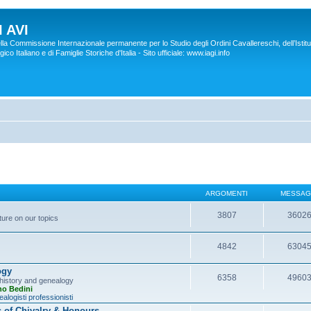
 AVI
lla Commissione Internazionale permanente per lo Studio degli Ordini Cavallereschi, dell’Istitu
co Italiano e di Famiglie Storiche d'Italia - Sito ufficiale: www.iagi.info
ARGOMENTI
MESSAG
3807
3602
ture on our topics
4842
6304
ogy
6358
4960
y history and genealogy
no Bedini
alogisti professionisti
s of Chivalry & Honours