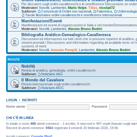
Per discutere sugli ordini cavallereschi e le onorificenze/ Discussions on orde
Moderatori:
Novelli
,
Lambertini
,
Mario Volpe
,
Tilius
,
nicolad72
Subforum:
Comunicati di Ordini non nazionali
,
Faleristica
,
Uniformologi
Tavole illustrative ordini cavallereschi e onorificenze internazionali
Manifestazioni/Eventi
Manifestazioni ed eventi di organizzazioni in Italia e nel mondo/Demonstrations 
Moderatori:
Novelli
,
Lambertini
,
Alessio Bruno Bedini
Bibliografia Araldico-Genealogico-Cavalleresca
Discussioni ed informazioni sui tutti i testi che si possono reperire di araldica, g
sistemi premiali / Discussions and information regarding all available texts on h
systems of merit
Moderatori:
Novelli
,
Antonio Pompili
,
Lambertini
,
Alessio Bruno Bedini
RIVISTE
Nobiltà
Rivista di araldica, genealogia, ordini cavallereschi
Subforum:
Notiziario IAGI
Il Mondo del Cavaliere
Rivista internazionale sugli ordini cavallereschi
Subforum:
Notiziario AIOC
LOGIN
•
ISCRIVITI
Nome utente:
Password:
CHI C’È IN LINEA
In totale ci sono
488
utenti connessi :: 1 iscritto, 0 nascosti e 487 ospiti (basato sugli utenti
Record di utenti connessi:
9464
registrato il venerdì 20 febbraio 2026, 19:06
Iscritti connessi:
Google [Bot]