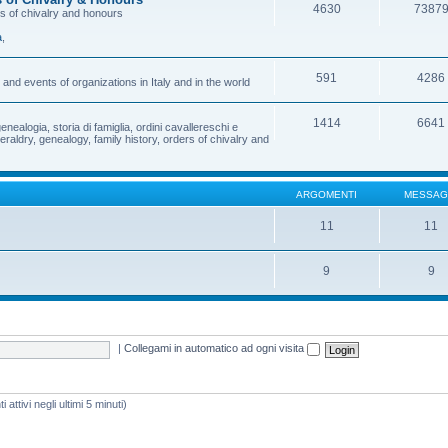
4630
7387
rs of chivalry and honours
a
,
591
4286
and events of organizations in Italy and in the world
1414
6641
enealogia, storia di famiglia, ordini cavallereschi e
eraldry, genealogy, family history, orders of chivalry and
ARGOMENTI
MESSAG
11
11
9
9
|
Collegami in automatico ad ogni visita
 attivi negli ultimi 5 minuti)