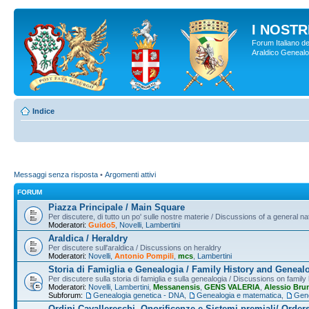
I NOSTRI
Forum Italiano de
Araldico Genealogi
Indice
Messaggi senza risposta
•
Argomenti attivi
FORUM
Piazza Principale / Main Square
Per discutere, di tutto un po' sulle nostre materie / Discussions of a general na
Moderatori:
Guido5
,
Novelli
,
Lambertini
Araldica / Heraldry
Per discutere sull'araldica / Discussions on heraldry
Moderatori:
Novelli
,
Antonio Pompili
,
mcs
,
Lambertini
Storia di Famiglia e Genealogia / Family History and Geneal
Per discutere sulla storia di famiglia e sulla genealogia / Discussions on famil
Moderatori:
Novelli
,
Lambertini
,
Messanensis
,
GENS VALERIA
,
Alessio Bru
Subforum:
Genealogia genetica - DNA
,
Genealogia e matematica
,
Gene
Ordini Cavallereschi, Onorificenze e Sistemi premiali/ Order